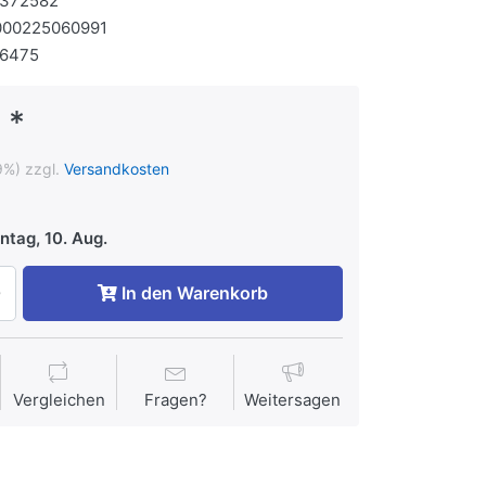
1372582
000225060991
66475
 *
9%) zzgl.
Versandkosten
tag, 10. Aug.
In den Warenkorb
Vergleichen
Fragen?
Weitersagen