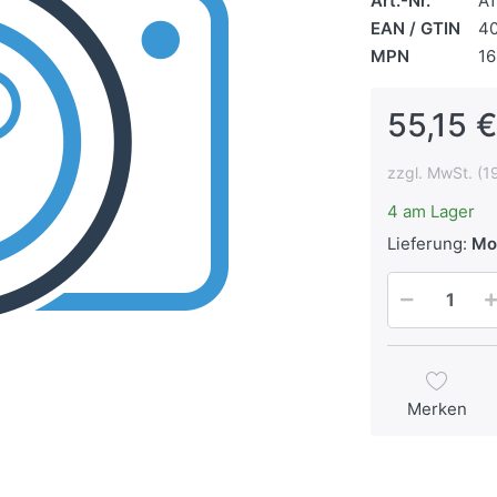
Art.-Nr.
A
EAN / GTIN
4
MPN
1
55,15 €
zzgl. MwSt. (1
4 am Lager
Lieferung:
Mon
Merken