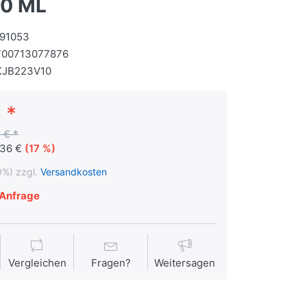
10 ML
191053
700713077876
KJB223V10
 *
 € *
,36 €
(17 %)
9%) zzgl.
Versandkosten
Anfrage
Vergleichen
Fragen?
Weitersagen