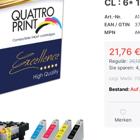
CL : 6* 
Art.-Nr.
A
EAN / GTIN
3
MPN
A
21,76 €
Regulär:
26,12
Sie sparen:
4
zzgl. MwSt. (1
Bestand:
Auf 
Merken