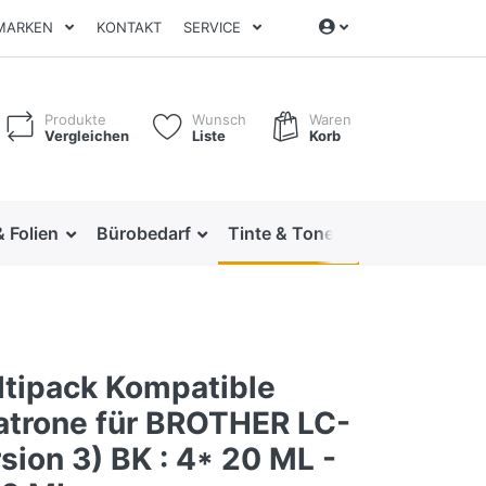
MARKEN
KONTAKT
SERVICE
Produkte
Wunsch
Waren
Vergleichen
Liste
Korb
& Folien
Bürobedarf
Tinte & Toner
Ordnen & Arc
ltipack Kompatible
atrone für BROTHER LC-
sion 3) BK : 4* 20 ML -