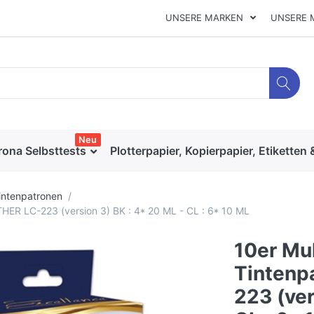
UNSERE MARKEN
UNSERE 
Neu
rona Selbsttests
Plotterpapier, Kopierpapier, Etiketten 
intenpatronen
HER LC-223 (version 3) BK : 4* 20 ML - CL : 6* 10 ML
10er Mu
Tintenp
223 (ver