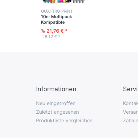
QUATTRO PRINT
10er Multipack
Kompatible
Tintenpatrone für
% 21,76 € *
BROTHER LC-223
26,12 € *
(version 3) BK : 4* 20
ML - CL : 6* 10 ML
Informationen
Serv
Neu eingetroffen
Konta
Zuletzt angesehen
Versan
Produktliste vergleichen
Zahlu