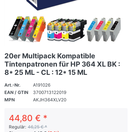
20er Multipack Kompatible
Tintenpatronen für HP 364 XL BK :
8* 25 ML - CL : 12* 15 ML
Art.-Nr.
A191026
EAN / GTIN
3700713122019
MPN
AKJH364XLV20
44,80 € *
Regulär:
46,25 € *