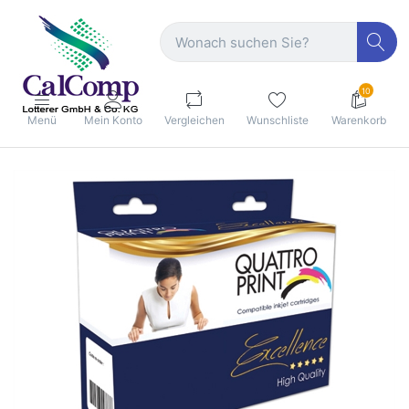
10
Menü
Mein Konto
Vergleichen
Wunschliste
Warenkorb