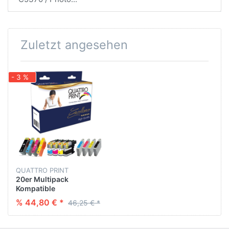
Zuletzt angesehen
- 3 %
QUATTRO PRINT
20er Multipack
Kompatible
Tintenpatronen für HP
% 44,80 € *
46,25 € *
364 XL BK : 8* 25 ML - CL
: 12* 15 ML