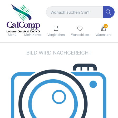
10
Menü
Mein Konto
Vergleichen
Wunschliste
Warenkorb