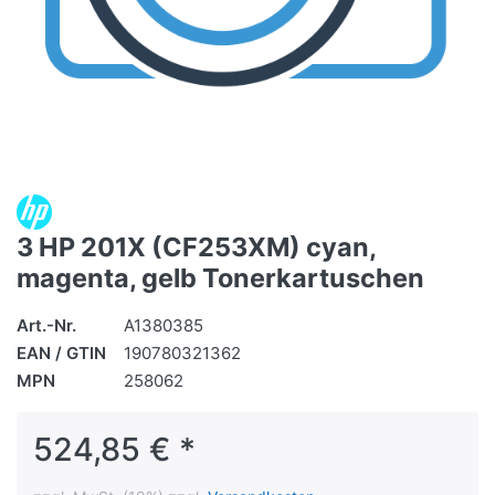
3 HP 201X (CF253XM) cyan,
magenta, gelb Tonerkartuschen
Art.-Nr.
A1380385
EAN / GTIN
190780321362
MPN
258062
524,85 € *