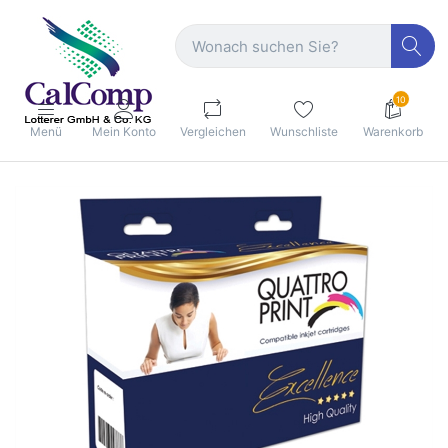
10
Menü
Mein Konto
Vergleichen
Wunschliste
Warenkorb