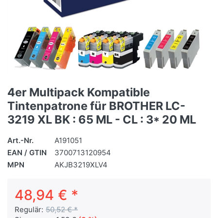
4er Multipack Kompatible
Tintenpatrone für BROTHER LC-
3219 XL BK : 65 ML - CL : 3* 20 ML
Art.-Nr.
A191051
EAN / GTIN
3700713120954
MPN
AKJB3219XLV4
48,94 € *
Regulär:
50,52 € *