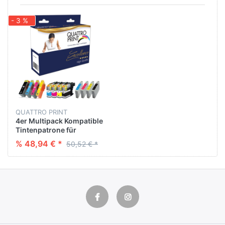
- 3 %
QUATTRO PRINT
4er Multipack Kompatible
Tintenpatrone für
BROTHER LC-3219 XL BK :
% 48,94 € *
50,52 € *
65 ML - CL : 3* 20 ML