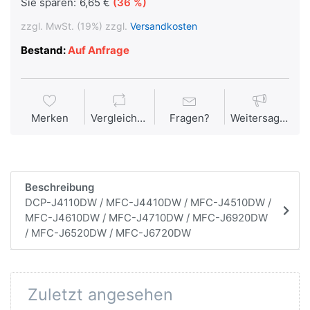
Sie sparen:
6,65 €
(36 %)
zzgl. MwSt. (19%) zzgl.
Versandkosten
Bestand:
Auf Anfrage
Merken
Vergleichen
Fragen?
Weitersagen
Beschreibung
DCP-J4110DW / MFC-J4410DW / MFC-J4510DW /
MFC-J4610DW / MFC-J4710DW / MFC-J6920DW
/ MFC-J6520DW / MFC-J6720DW
Zuletzt angesehen