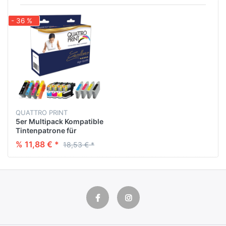
- 36 %
QUATTRO PRINT
5er Multipack Kompatible
Tintenpatrone für
BROTHER LC-127/ LC-125
% 11,88 € *
18,53 € *
BK : 2* 28 ML - CL : 3* 15
ML