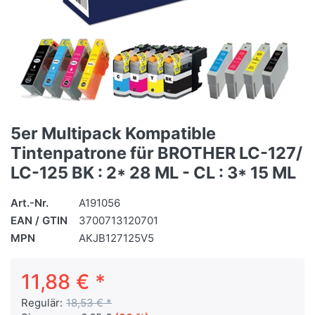
5er Multipack Kompatible
Tintenpatrone für BROTHER LC-127/
LC-125 BK : 2* 28 ML - CL : 3* 15 ML
Art.-Nr.
A191056
EAN / GTIN
3700713120701
MPN
AKJB127125V5
11,88 € *
Regulär:
18,53 € *