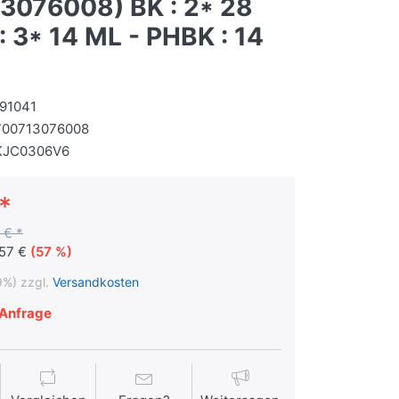
3076008) BK : 2* 28
: 3* 14 ML - PHBK : 14
91041
700713076008
KJC0306V6
*
 € *
,57 €
(57 %)
9%) zzgl.
Versandkosten
Anfrage