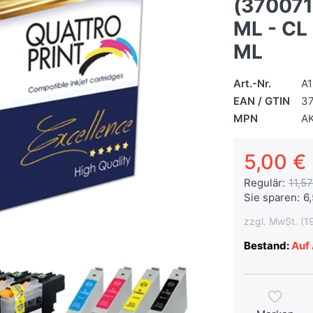
(370071
ML - CL 
ML
Art.-Nr.
A1
EAN / GTIN
3
MPN
A
5,00 € 
Regulär:
11,57
Sie sparen:
6
zzgl. MwSt. (1
Bestand:
Auf 