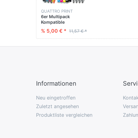
QUATTRO PRINT
6er Multipack
Kompatible
Tintenpatrone fürBCI-
% 5,00 € *
11,57 € *
3 BK/C/M/Y/LC/LM
(3700713076008) BK :
2* 28 ML - CL : 3* 14
ML - PHBK : 14 ML
Informationen
Serv
Neu eingetroffen
Konta
Zuletzt angesehen
Versan
Produktliste vergleichen
Zahlu