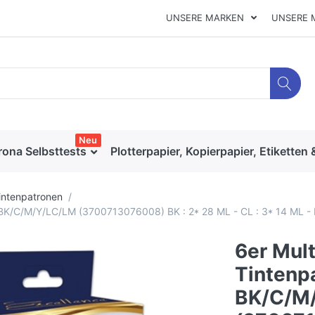
UNSERE MARKEN
UNSERE 
Neu
rona Selbsttests
Plotterpapier, Kopierpapier, Etiketten 
intenpatronen
 BK/C/M/Y/LC/LM (3700713076008) BK : 2* 28 ML - CL : 3* 14 ML -
6er Mul
Tintenp
BK/C/M