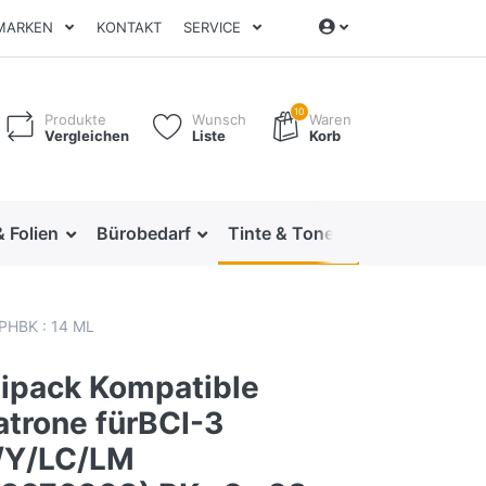
MARKEN
KONTAKT
SERVICE
10
Produkte
Wunsch
Waren
Vergleichen
Liste
Korb
& Folien
Bürobedarf
Tinte & Toner
Ordnen & Arc
 PHBK : 14 ML
tipack Kompatible
atrone fürBCI-3
/Y/LC/LM