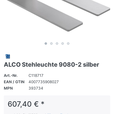
ALCO Stehleuchte 9080-2 silber
Art.-Nr.
C118717
EAN / GTIN
4007735908027
MPN
393734
607,40 € *