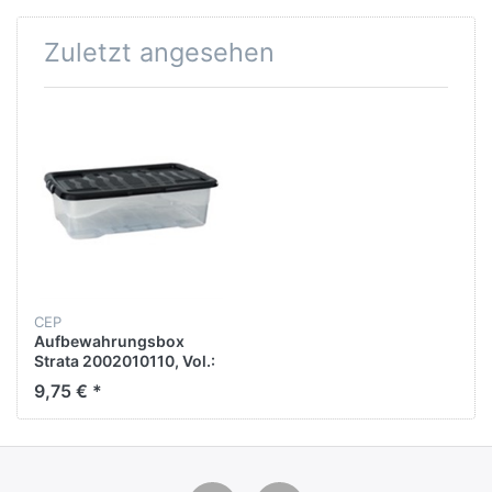
Zuletzt angesehen
CEP
Aufbewahrungsbox
Strata 2002010110, Vol.:
30l, Maße:
9,75 € *
600x172x397mm,
transparent