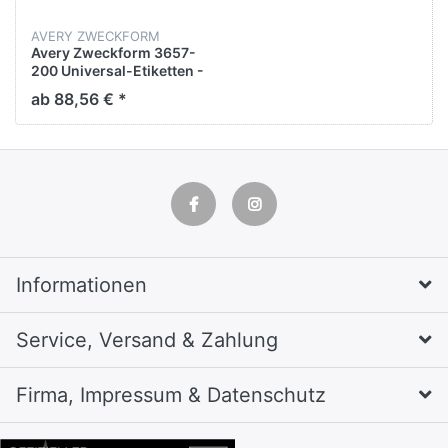
AVERY ZWECKFORM
Avery Zweckform 3657-
200 Universal-Etiketten -
48,5 x 25,4 mm, weiß,
ab 88,56 € *
8.000 Etikette
Informationen
Service, Versand & Zahlung
Firma, Impressum & Datenschutz