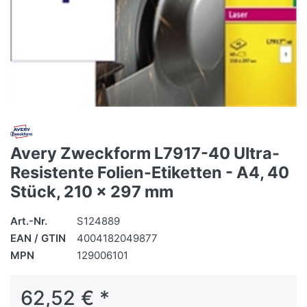
Avery Zweckform L7917-40 Ultra-
Resistente Folien-Etiketten - A4, 40
Stück, 210 x 297 mm
Art.-Nr.
S124889
EAN / GTIN
4004182049877
MPN
129006101
62,52 € *