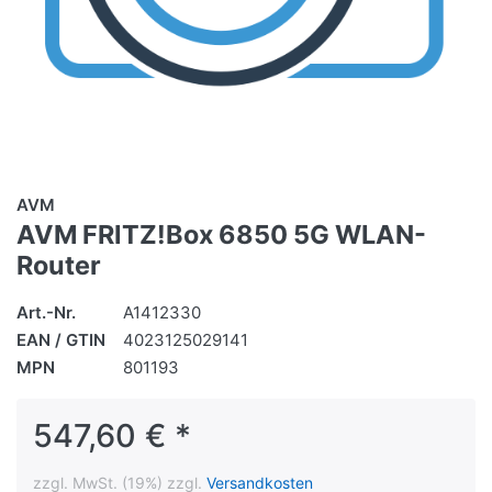
AVM
AVM FRITZ!Box 6850 5G WLAN-
Router
Art.-Nr.
A1412330
EAN / GTIN
4023125029141
MPN
801193
547,60 € *
zzgl. MwSt. (19%) zzgl.
Versandkosten