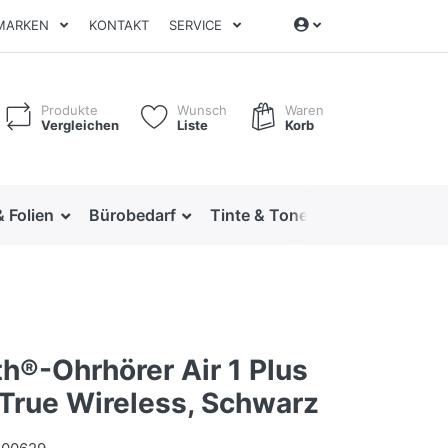
MARKEN
KONTAKT
SERVICE
Produkte
Wunsch
Waren
Vergleichen
Liste
Korb
& Folien
Bürobedarf
Tinte & Toner
Ordnen & Arc
h®-Ohrhörer Air 1 Plus
 True Wireless, Schwarz