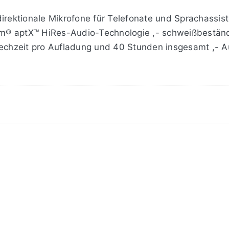
direktionale Mikrofone für Telefonate und Sprachassi
® aptX™ HiRes-Audio-Technologie ,- schweißbeständi
rechzeit pro Aufladung und 40 Stunden insgesamt ,- Au