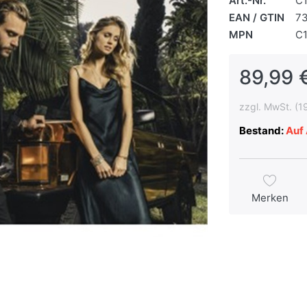
Art.-Nr.
C
EAN / GTIN
7
MPN
C
89,99 
zzgl. MwSt. (1
Bestand:
Auf 
Merken