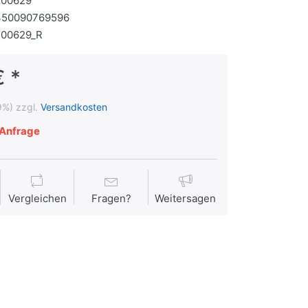
100629
350090769596
100629_R
€ *
9%) zzgl.
Versandkosten
Anfrage
Vergleichen
Fragen?
Weitersagen