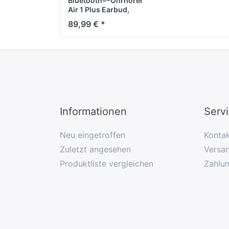
Bluetooth®-Ohrhörer
Air 1 Plus Earbud,
True Wireless,
89,99 € *
Schwarz
Informationen
Serv
Neu eingetroffen
Konta
Zuletzt angesehen
Versan
Produktliste vergleichen
Zahlu