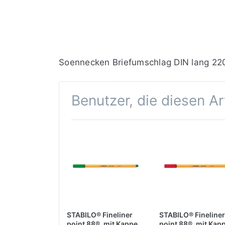
Soennecken Briefumschlag DIN lang 220 
Benutzer, die diesen A
STABILO® Fineliner
STABILO® Fineliner
point 88®, mit Kappe,
point 88®, mit Kap