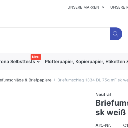
UNSERE MARKEN
UNSERE 
Neu
rona Selbsttests
Plotterpapier, Kopierpapier, Etiketten 
iefumschläge & Briefpapiere
Briefumschlag 1334 DL 75g mF sk we
Neutral
Briefum
sk weiß
Art.-Nr.
C1