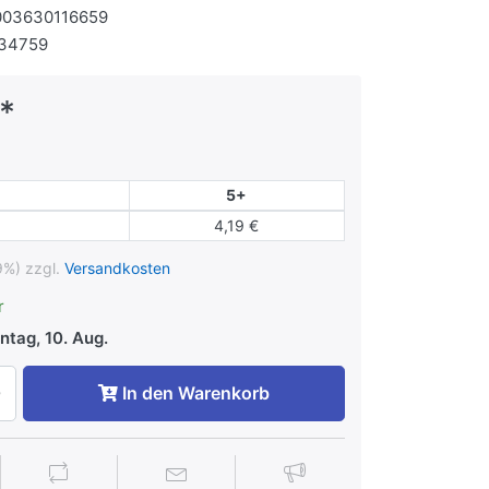
003630116659
134759
*
5+
4,19 €
9%) zzgl.
Versandkosten
r
tag, 10. Aug.
In den Warenkorb