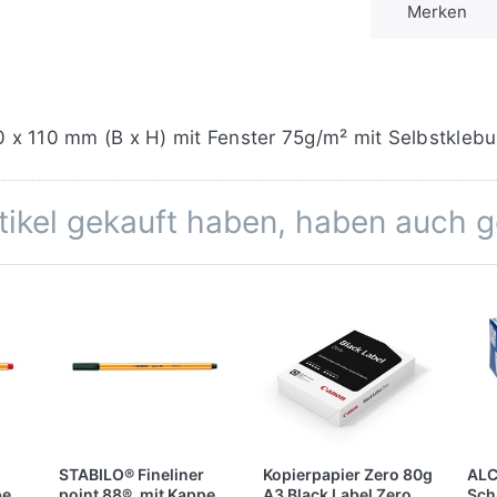
Merken
x 110 mm (B x H) mit Fenster 75g/m² mit Selbstklebu
rtikel gekauft haben, haben auch 
STABILO® Fineliner
Kopierpapier Zero 80g
ALC
pe,
point 88®, mit Kappe,
A3 Black Label Zero,
Sch