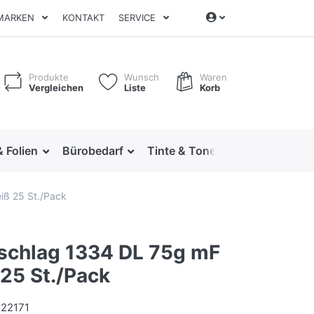
MARKEN
KONTAKT
SERVICE
Produkte
Wunsch
Waren
Vergleichen
Liste
Korb
& Folien
Bürobedarf
Tinte & Toner
Ordnen & Arc
iß 25 St./Pack
schlag 1334 DL 75g mF
 25 St./Pack
22171