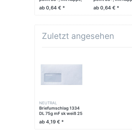
0,4 mm, Schreibfarbe:
0,4 mm, Schreibfar
ab 0,64 € *
ab 0,64 € *
grün
rot
Zuletzt angesehen
NEUTRAL
Briefumschlag 1334
DL 75g mF sk weiß 25
St./Pack
ab 4,19 € *