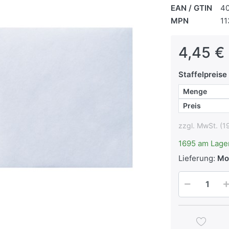
EAN / GTIN
4
MPN
1
4,45 € 
Staffelpreise
Menge
Preis
zzgl. MwSt. (1
1695 am Lage
Lieferung:
Mon