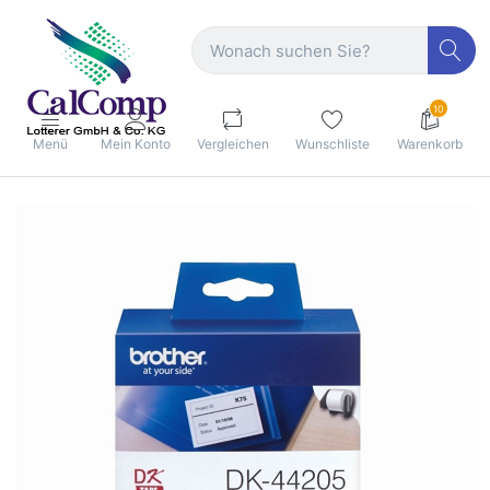
10
Menü
Mein Konto
Vergleichen
Wunschliste
Warenkorb