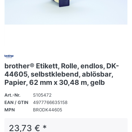
brother® Etikett, Rolle, endlos, DK-
44605, selbstklebend, ablösbar,
Papier, 62 mm x 30,48 m, gelb
Art.-Nr.
S105472
EAN / GTIN
4977766635158
MPN
BRODK44605
23,73 € *