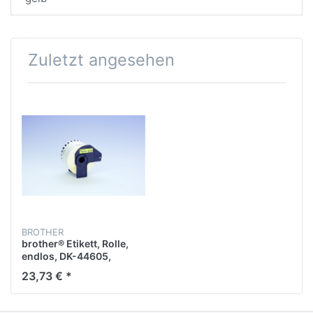
Zuletzt angesehen
BROTHER
brother® Etikett, Rolle,
endlos, DK-44605,
selbstklebend, ablösbar,
23,73 € *
Papier, 62 mm x 30,48 m,
gelb