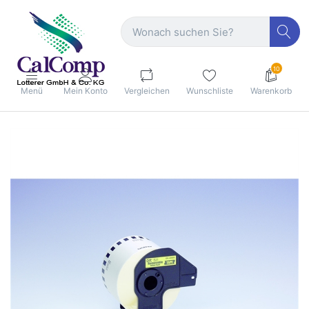
10
Menü
Mein Konto
Vergleichen
Wunschliste
Warenkorb