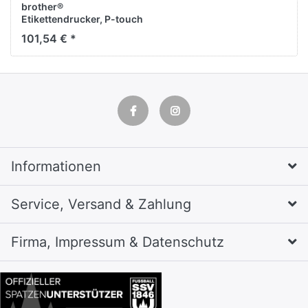
brother®
Etikettendrucker, P-touch
P700, PC/MAC, PC-
101,54 € *
Anbindung: USB, 78 x 152
x 143 mm, 710 g,
weiß/schwarz
Informationen
Service, Versand & Zahlung
Firma, Impressum & Datenschutz