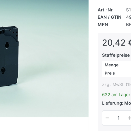
Art.-Nr.
S
EAN / GTIN
4
MPN
B
20,42 
Staffelpreise
Menge
Preis
zzgl. MwSt. (1
632 am Lager
Lieferung:
Mo