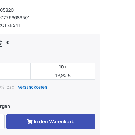
105820
977766686501
ROTZE541
€ *
10+
19,95 €
9%) zzgl.
Versandkosten
rgen
In den Warenkorb