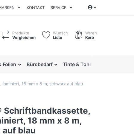
MARKEN
KONTAKT
SERVICE
Produkte
Wunsch
Waren
Vergleichen
Liste
Korb
& Folien
Bürobedarf
Tinte & Toner
Ordnen & Arc
, laminiert, 18 mm x 8 m, schwarz auf blau
® Schriftbandkassette,
iniert, 18 mm x 8 m,
 auf blau