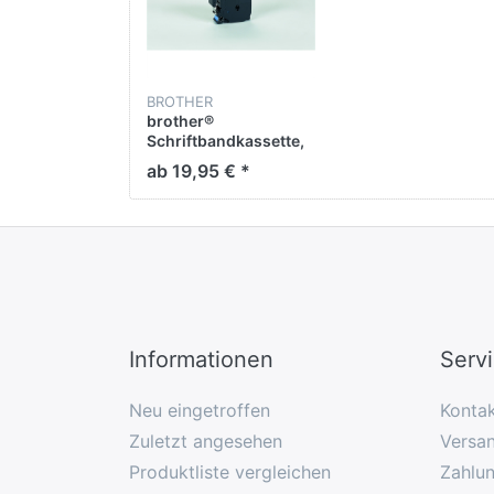
BROTHER
brother®
Schriftbandkassette,
TZe, laminiert, 18 mm
ab 19,95 € *
x 8 m, schwarz auf
blau
Informationen
Serv
Neu eingetroffen
Konta
Zuletzt angesehen
Versan
Produktliste vergleichen
Zahlu