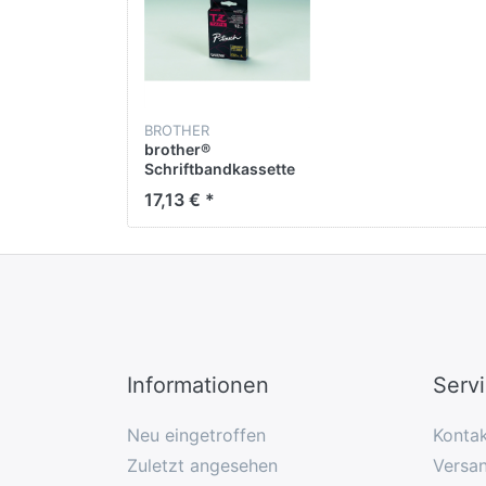
BROTHER
brother®
Schriftbandkassette
TZe, Polyester,
17,13 € *
laminiert, 12 mm x 8
m, gold auf schwarz
Informationen
Serv
Neu eingetroffen
Konta
Zuletzt angesehen
Versan