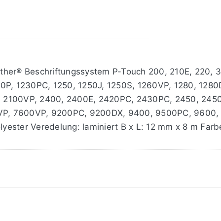
brother® Beschriftungssystem P-Touch 200, 210E, 220,
00P, 1230PC, 1250, 1250J, 1250S, 1260VP, 1280, 1280
, 2100VP, 2400, 2400E, 2420PC, 2430PC, 2450, 245
VP, 7600VP, 9200PC, 9200DX, 9400, 9500PC, 9600,
olyester Veredelung: laminiert B x L: 12 mm x 8 m Farb