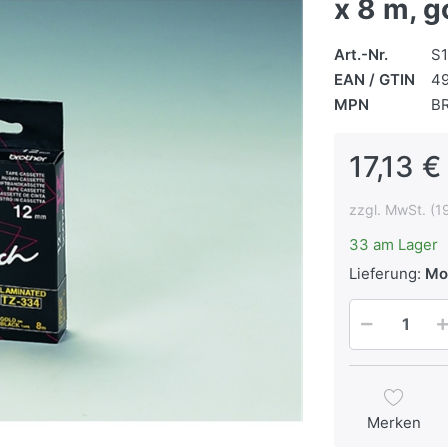
x 8 m, g
Art.-Nr.
S
EAN / GTIN
4
MPN
B
17,13 €
zzgl. MwSt. (1
33 am Lager
Lieferung:
Mon
Merken