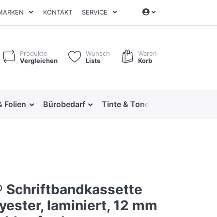
MARKEN
KONTAKT
SERVICE
Produkte
Wunsch
Waren
Vergleichen
Liste
Korb
& Folien
Bürobedarf
Tinte & Toner
Ordnen & Arc
® Schriftbandkassette
yester, laminiert, 12 mm