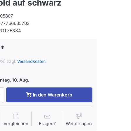
old auf schwarz
105807
977766685702
ROTZE334
 *
9%) zzgl.
Versandkosten
tag, 10. Aug.
In den Warenkorb
Vergleichen
Fragen?
Weitersagen