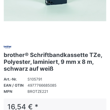
brother® Schriftbandkassette TZe,
Polyester, laminiert, 9 mm x 8 m,
schwarz auf weiß
Art.-Nr.
S105791
EAN / GTIN
4977766685085
MPN
BROTZE221
16,54 € *