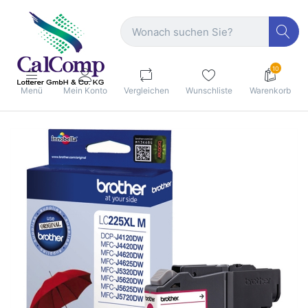
10
Menü
Mein Konto
Vergleichen
Wunschliste
Warenkorb