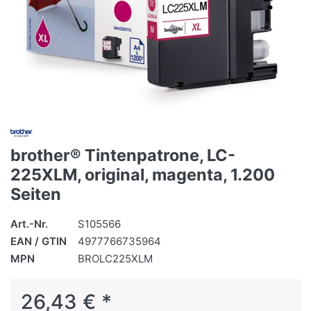
brother® Tintenpatrone, LC-
225XLM, original, magenta, 1.200
Seiten
Art.-Nr.
S105566
EAN / GTIN
4977766735964
MPN
BROLC225XLM
26,43 € *