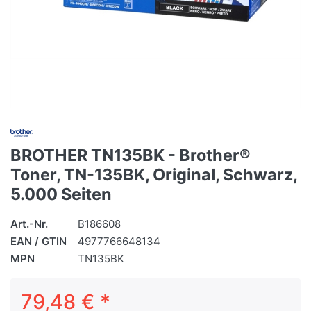
BROTHER TN135BK - Brother®
Toner, TN-135BK, Original, Schwarz,
5.000 Seiten
Art.-Nr.
B186608
EAN / GTIN
4977766648134
MPN
TN135BK
79,48 € *