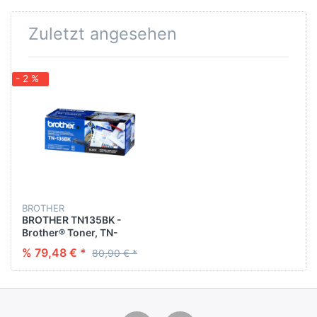
Zuletzt angesehen
- 2 %
BROTHER
BROTHER TN135BK -
Brother® Toner, TN-
135BK, Original, Schwarz,
% 79,48 € *
80,90 € *
5.000 Seiten