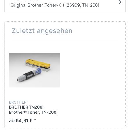
Original Brother Toner-Kit (26909, TN-200)
Zuletzt angesehen
BROTHER
BROTHER TN200 -
Brother® Toner, TN-200,
Original, Schwarz, 2.200
ab 64,91 € *
Seiten