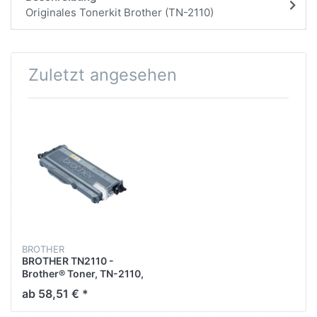
Originales Tonerkit Brother (TN-2110)
Zuletzt angesehen
BROTHER
BROTHER TN2110 -
Brother® Toner, TN-2110,
Original, Schwarz, 1.500
ab 58,51 € *
Seiten