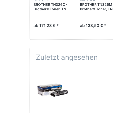
BROTHER TN326C -
BROTHER TN326M 
Brother® Toner, TN-
Brother® Toner, TN
326C, Original, Cyan,
326M, Original,
3.500 Seiten
Magenta, 3.500 Se
ab 171,28 € *
ab 133,50 € *
Zuletzt angesehen