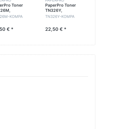
erPro Toner
PaperPro Toner
PaperPro Toner
26M,
TN326Y,
TN326BK,
PATIBEL,
KOMPATIBEL, yellow,
KOMPATIBEL,
26M-KOMPA
TN326Y-KOMPA
TN326BK-KOMP
enta, ca. 6.000
ca. 6.000 Seiten
schwarz, ca. 6
ten
Seiten
50 € *
22,50 € *
22,50 € *