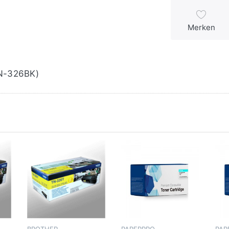
Merken
TN-326BK)
BROTHER
PAPERPRO
PAP