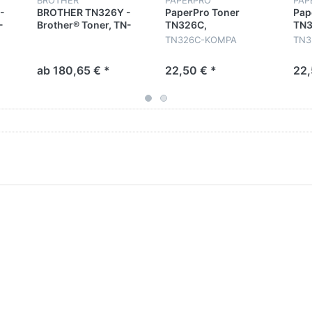
-
BROTHER TN326Y -
PaperPro Toner
Pap
-
Brother® Toner, TN-
TN326C,
TN3
326Y, Original, Gelb,
KOMPATIBEL, cyan,
KOM
TN326C-KOMPA
TN3
iten
3.500 Seiten
ca. 6.000 Seiten
mag
Sei
ab 180,65 € *
22,50 € *
22,