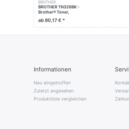
BROTHER
BROTHER TN326BK -
Brother® Toner,
Original, Schwarz,
ab 80,17 € *
4.000 Seiten
Informationen
Serv
Neu eingetroffen
Konta
Zuletzt angesehen
Versan
Produktliste vergleichen
Zahlu