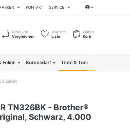
MARKEN
KONTAKT
SERVICE
Produkte
Wunsch
Waren
Vergleichen
Liste
Korb
& Folien
Bürobedarf
Tinte & Toner
Ordnen & Arc
00 Seiten
 TN326BK - Brother®
riginal, Schwarz, 4.000