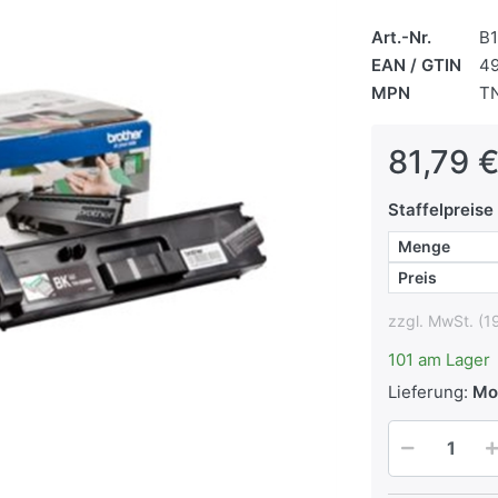
Art.-Nr.
B
EAN / GTIN
4
MPN
T
81,79 €
Staffelpreise
Menge
Preis
zzgl. MwSt. (1
101 am Lager
Lieferung:
Mon