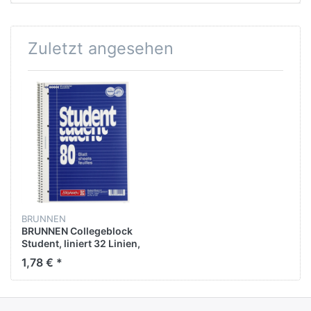
Zuletzt angesehen
BRUNNEN
BRUNNEN Collegeblock
Student, liniert 32 Linien,
4fach Standardlochung,
1,78 € *
A4, chlorfrei gebleicht,
Einbandfarbe: blau, 80
Blatt