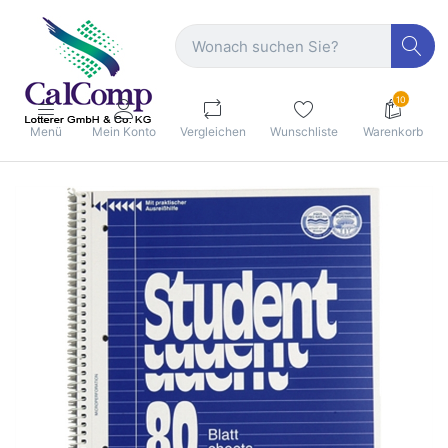
10
Menü
Mein Konto
Vergleichen
Wunschliste
Warenkorb