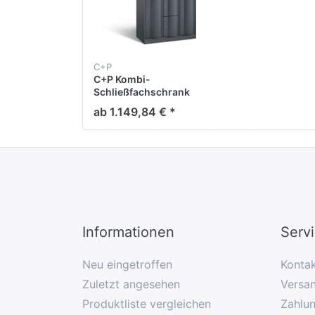
C+P
C+P Kombi-
Schließfachschrank
Resisto,
ab 1.149,84 € *
H1950xB1148xT540mm
Informationen
Serv
Neu eingetroffen
Konta
Zuletzt angesehen
Versan
Produktliste vergleichen
Zahlu