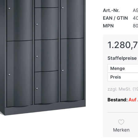
Art.-Nr.
A
EAN / GTIN
4
MPN
80
1.280,7
Staffelpreise
Menge
Preis
zzgl. MwSt. (1
Bestand:
Auf 
Merken