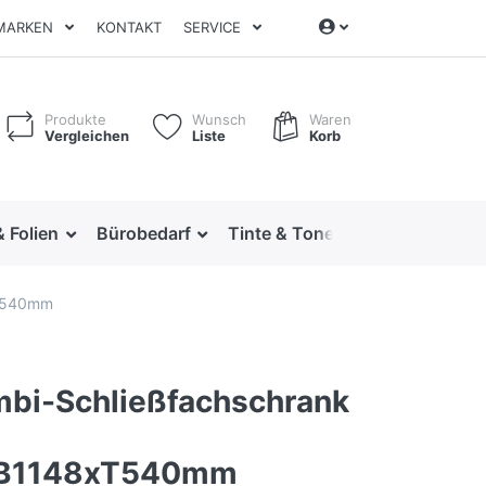
MARKEN
KONTAKT
SERVICE
Produkte
Wunsch
Waren
Vergleichen
Liste
Korb
& Folien
Bürobedarf
Tinte & Toner
Ordnen & Arc
xT540mm
bi-Schließfachschrank
B1148xT540mm