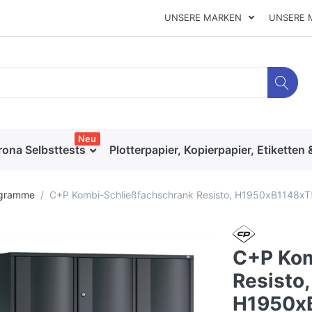
UNSERE MARKEN
UNSERE 
Neu
rona Selbsttests
Plotterpapier, Kopierpapier, Etiketten 
ogramme
C+P Kombi-Schließfachschrank Resisto, H1950xB1148
C+P Kom
Resisto,
H1950x