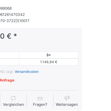
999068
061261470342
70-3722|S10017
0 € *
3+
1.149,84 €
9%) zzgl.
Versandkosten
Anfrage
Vergleichen
Fragen?
Weitersagen