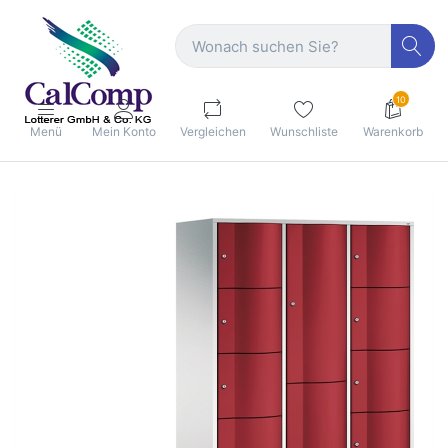
10
Menü
Mein Konto
Vergleichen
Wunschliste
Warenkorb