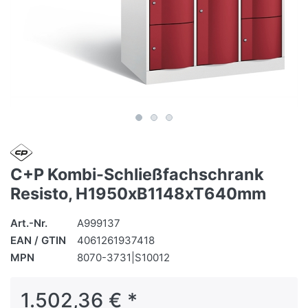
C+P Kombi-Schließfachschrank
Resisto, H1950xB1148xT640mm
Art.-Nr.
A999137
EAN / GTIN
4061261937418
MPN
8070-3731|S10012
1.502,36 € *