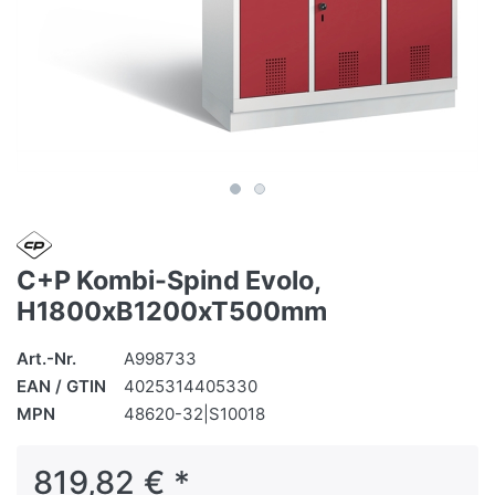
C+P Kombi-Spind Evolo,
H1800xB1200xT500mm
Art.-Nr.
A998733
EAN / GTIN
4025314405330
MPN
48620-32|S10018
819,82 € *