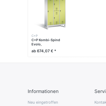
C+P
C+P Kombi-Spind
Evolo,
H1850xB1200xT500mm
ab 674,07 € *
Informationen
Serv
Neu eingetroffen
Konta