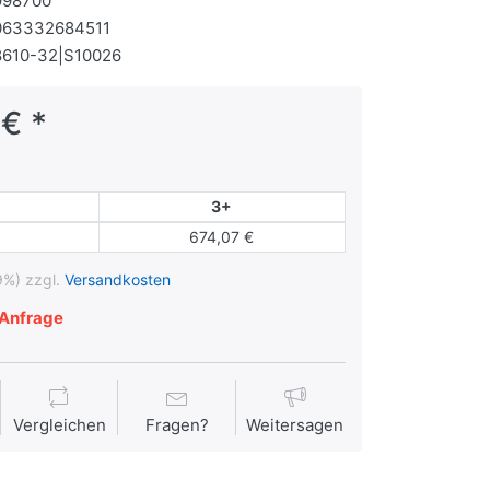
998700
063332684511
8610-32|S10026
 € *
3+
674,07 €
9%) zzgl.
Versandkosten
Anfrage
Vergleichen
Fragen?
Weitersagen