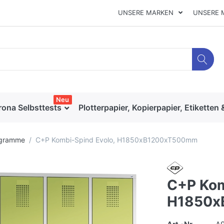
UNSERE MARKEN
UNSERE 
Neu
rona Selbsttests
Plotterpapier, Kopierpapier, Etiketten 
ogramme
C+P Kombi-Spind Evolo, H1850xB1200xT500mm
C+P Kom
H1850x