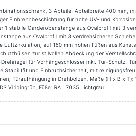
binationsschrank, 3 Abteile, Abteilbreite 400 mm, mit
tiger Einbrennbeschichtung für hohe UV- und Korrosion
er 1 stabile Garderobenstange aus Ovalprofil mit 3 ve
benstange aus Ovalprofil mit 3 verdrehsicheren Schie
e Luftzirkulation, auf 150 mm hohen Füßen aus Kunstst
 Schutzhülsen zur stilvollen Abdeckung der Verstells
s-Drehriegel für Vorhängeschlösser inkl. Tür-Schutz, 
e Stabilität und Einbruchsicherheit, mit reinigungsfr
men, Türaufhängung in Drehbolzen, Maße (H x B x T):
DS Viridingrün, Füße: RAL 7035 Lichtgrau