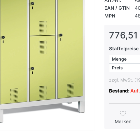
Art.-Nr.
A
EAN / GTIN
4
MPN
4
776,51
Staffelpreise
Menge
Preis
zzgl. MwSt. (1
Bestand:
Auf 
Merken