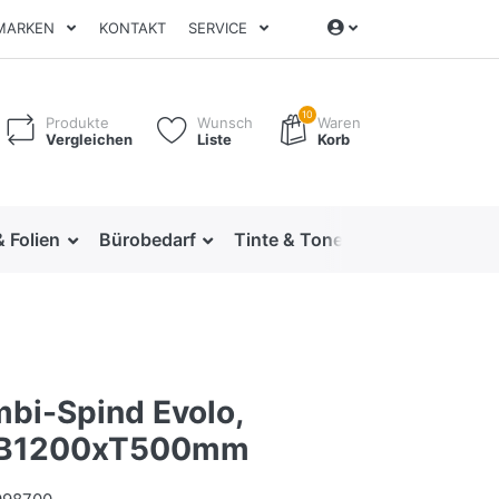
MARKEN
KONTAKT
SERVICE
10
Produkte
Wunsch
Waren
Vergleichen
Liste
Korb
& Folien
Bürobedarf
Tinte & Toner
Ordnen & Arc
bi-Spind Evolo,
B1200xT500mm