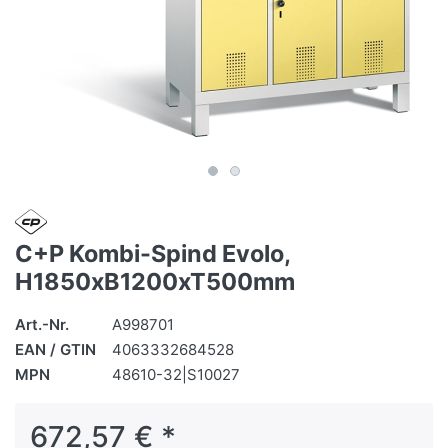
C+P Kombi-Spind Evolo,
H1850xB1200xT500mm
Art.-Nr.
A998701
EAN / GTIN
4063332684528
MPN
48610-32|S10027
672,57 € *