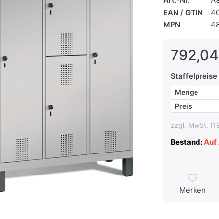
Art.-Nr.
A
EAN / GTIN
4
MPN
4
792,04
Staffelpreise
Menge
Preis
zzgl. MwSt. (1
Bestand:
Auf 
Merken