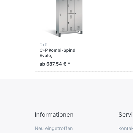
C+P
C+P Kombi-Spind
Evolo,
H1850xB1200xT500mm
ab 687,54 € *
Informationen
Serv
Neu eingetroffen
Konta