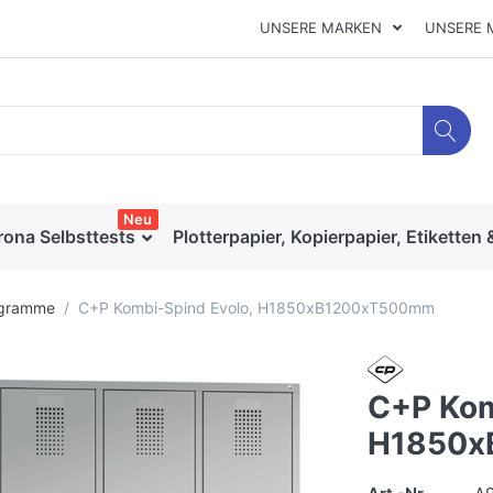
UNSERE MARKEN
UNSERE 
Neu
rona Selbsttests
Plotterpapier, Kopierpapier, Etiketten 
ogramme
C+P Kombi-Spind Evolo, H1850xB1200xT500mm
C+P Kom
H1850x