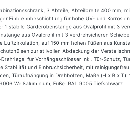
binationsschrank, 3 Abteile, Abteilbreite 400 mm, mit
tiger Einbrennbeschichtung für hohe UV- und Korrosion
er 1 stabile Garderobenstange aus Ovalprofil mit 3 ve
benstange aus Ovalprofil mit 3 verdrehsicheren Schie
e Luftzirkulation, auf 150 mm hohen Füßen aus Kunstst
 Schutzhülsen zur stilvollen Abdeckung der Verstells
s-Drehriegel für Vorhängeschlösser inkl. Tür-Schutz, 
e Stabilität und Einbruchsicherheit, mit reinigungsfr
men, Türaufhängung in Drehbolzen, Maße (H x B x T):
 9006 Weißaluminium, Füße: RAL 9005 Tiefschwarz