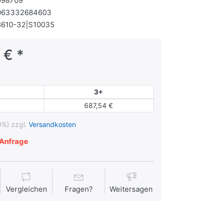
998709
063332684603
8610-32|S10035
 € *
3+
687,54 €
9%) zzgl.
Versandkosten
Anfrage
Vergleichen
Fragen?
Weitersagen