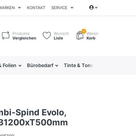
MARKEN
KONTAKT
SERVICE
10
Produkte
Wunsch
Waren
Vergleichen
Liste
Korb
& Folien
Bürobedarf
Tinte & Toner
Ordnen & Arc
bi-Spind Evolo,
B1200xT500mm