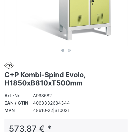
C+P Kombi-Spind Evolo,
H1850xB810xT500mm
Art.-Nr.
A998682
EAN / GTIN
4063332684344
MPN
48610-22|S10021
573,87 € *