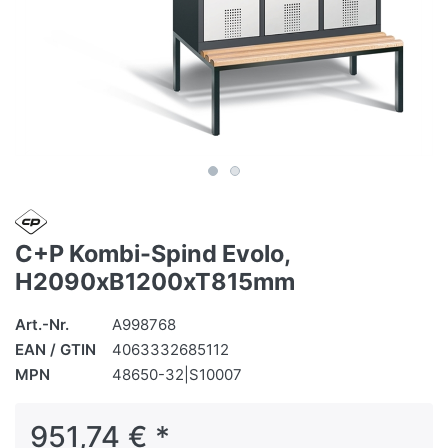
C+P Kombi-Spind Evolo,
H2090xB1200xT815mm
Art.-Nr.
A998768
EAN / GTIN
4063332685112
MPN
48650-32|S10007
951,74 € *