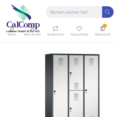
10
Menü
Mein Konto
Vergleichen
Wunschliste
Warenkorb