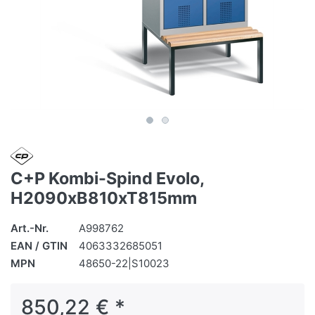
C+P Kombi-Spind Evolo,
H2090xB810xT815mm
Art.-Nr.
A998762
EAN / GTIN
4063332685051
MPN
48650-22|S10023
850,22 € *