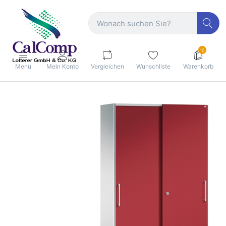
10
Menü
Mein Konto
Vergleichen
Wunschliste
Warenkorb