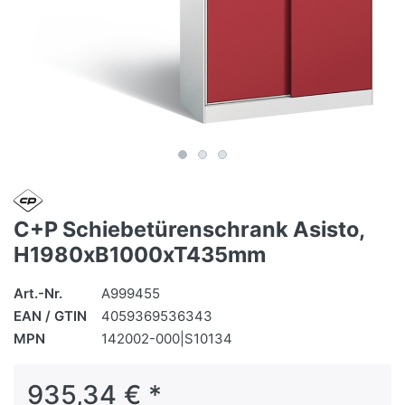
C+P Schiebetürenschrank Asisto,
H1980xB1000xT435mm
Art.-Nr.
A999455
EAN / GTIN
4059369536343
MPN
142002-000|S10134
935,34 € *