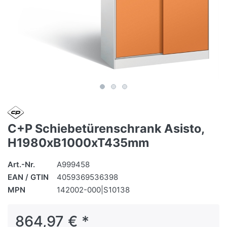
C+P Schiebetürenschrank Asisto,
H1980xB1000xT435mm
Art.-Nr.
A999458
EAN / GTIN
4059369536398
MPN
142002-000|S10138
864,97 € *