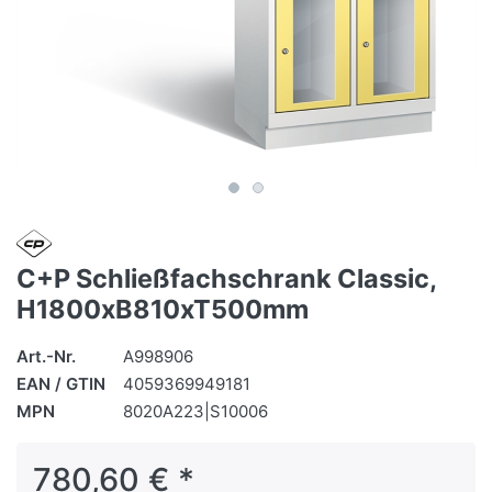
C+P Schließfachschrank Classic,
H1800xB810xT500mm
Art.-Nr.
A998906
EAN / GTIN
4059369949181
MPN
8020A223|S10006
780,60 € *