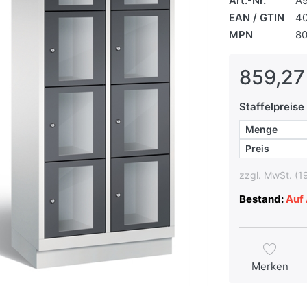
Art.-Nr.
A
EAN / GTIN
4
MPN
8
859,27
Staffelpreise
Menge
Preis
zzgl. MwSt. (1
Bestand:
Auf 
Merken