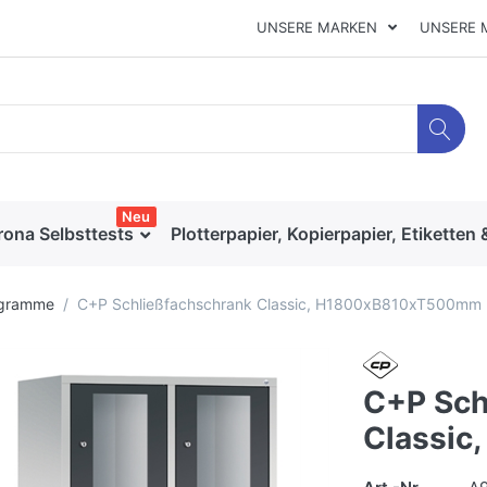
UNSERE MARKEN
UNSERE 
Neu
rona Selbsttests
Plotterpapier, Kopierpapier, Etiketten 
ogramme
C+P Schließfachschrank Classic, H1800xB810xT500mm
C+P Sch
Classi