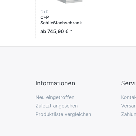
C+P
C+P
Schließfachschrank
Classic,
ab 745,90 € *
H1800xB810xT500mm
Informationen
Serv
Neu eingetroffen
Konta
Zuletzt angesehen
Versan
Produktliste vergleichen
Zahlu