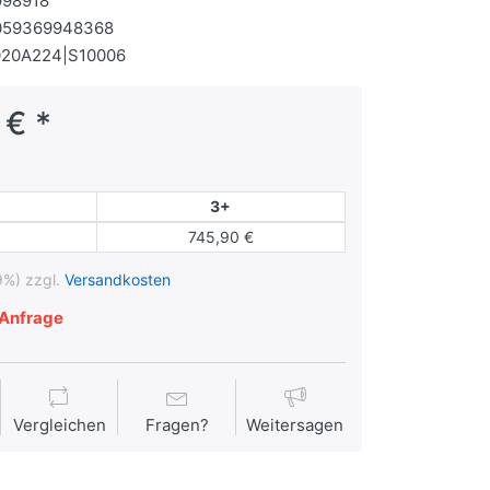
998918
059369948368
020A224|S10006
 € *
3+
745,90 €
9%) zzgl.
Versandkosten
Anfrage
Vergleichen
Fragen?
Weitersagen