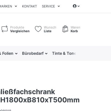
MARKEN
KONTAKT
SERVICE
Produkte
Wunsch
Waren
Vergleichen
Liste
Korb
& Folien
Bürobedarf
Tinte & Toner
Ordnen & Arc
ließfachschrank
c, H1800xB810xT500mm