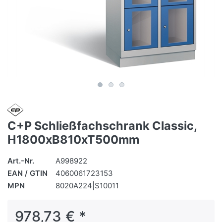
C+P Schließfachschrank Classic,
H1800xB810xT500mm
Art.-Nr.
A998922
EAN / GTIN
4060061723153
MPN
8020A224|S10011
978,73 € *