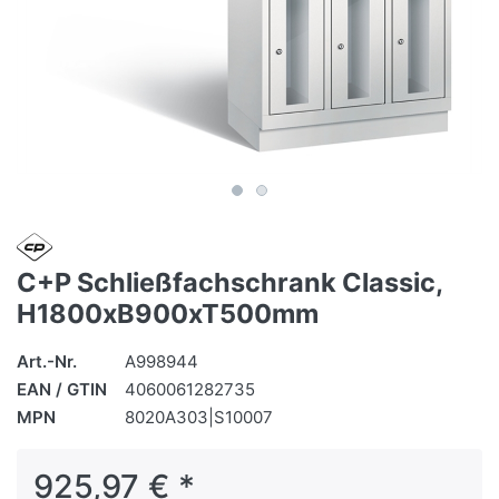
C+P Schließfachschrank Classic,
H1800xB900xT500mm
Art.-Nr.
A998944
EAN / GTIN
4060061282735
MPN
8020A303|S10007
925,97 € *