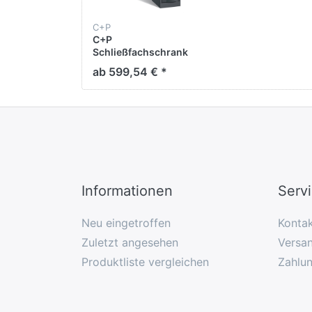
C+P
C+P
Schließfachschrank
Resisto,
ab 599,54 € *
H1950xB396xT540mm
Informationen
Serv
Neu eingetroffen
Konta
Zuletzt angesehen
Versan
Produktliste vergleichen
Zahlu