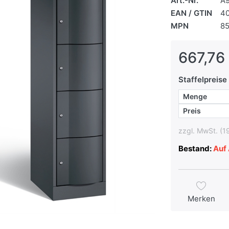
Art.-Nr.
A
EAN / GTIN
4
MPN
85
667,76 
Staffelpreise
Menge
Preis
zzgl. MwSt. (1
Bestand:
Auf 
Merken