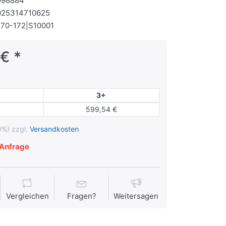
998884
025314710625
70-172|S10001
€ *
3+
599,54 €
9%) zzgl.
Versandkosten
Anfrage
Vergleichen
Fragen?
Weitersagen