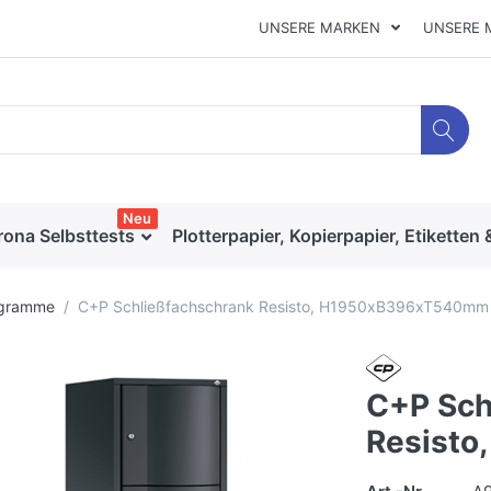
UNSERE MARKEN
UNSERE 
Neu
rona Selbsttests
Plotterpapier, Kopierpapier, Etiketten 
ogramme
C+P Schließfachschrank Resisto, H1950xB396xT540mm
C+P Sch
Resist