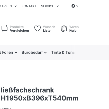
MARKEN
KONTAKT
SERVICE
Produkte
Wunsch
Waren
Vergleichen
Liste
Korb
& Folien
Bürobedarf
Tinte & Toner
Ordnen & Arc
ließfachschrank
o, H1950xB396xT540mm