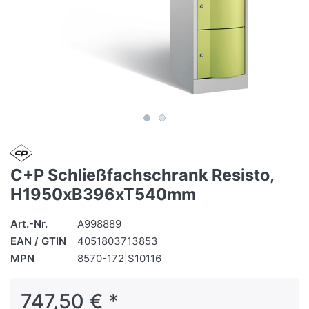
C+P Schließfachschrank Resisto,
H1950xB396xT540mm
Art.-Nr.
A998889
EAN / GTIN
4051803713853
MPN
8570-172|S10116
747,50 € *