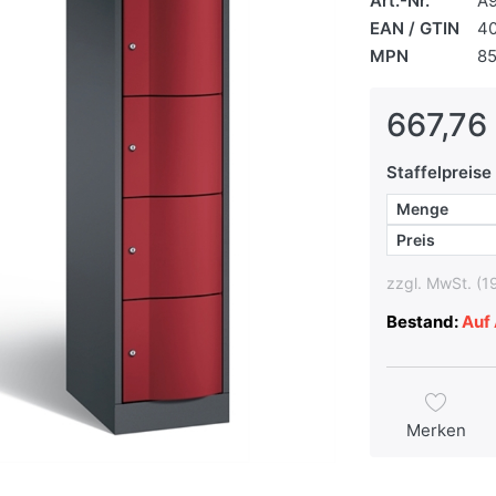
Art.-Nr.
A
EAN / GTIN
4
MPN
85
667,76 
Staffelpreise
Menge
Preis
zzgl. MwSt. (1
Bestand:
Auf 
Merken