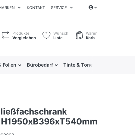
MARKEN
KONTAKT
SERVICE
Produkte
Wunsch
Waren
Vergleichen
Liste
Korb
& Folien
Bürobedarf
Tinte & Toner
Ordnen & Arc
ließfachschrank
o, H1950xB396xT540mm