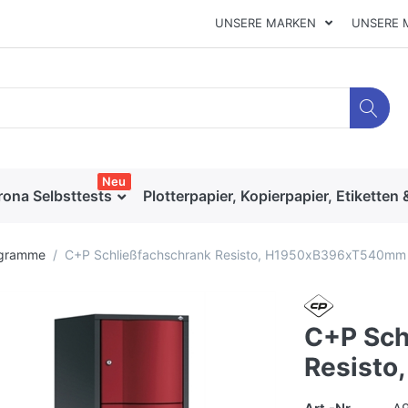
UNSERE MARKEN
UNSERE 
Neu
rona Selbsttests
Plotterpapier, Kopierpapier, Etiketten 
ogramme
C+P Schließfachschrank Resisto, H1950xB396xT540mm
C+P Sch
Resist