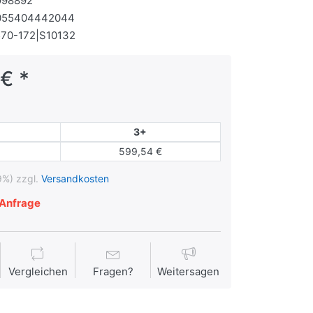
998892
055404442044
70-172|S10132
€ *
3+
599,54 €
9%) zzgl.
Versandkosten
Anfrage
Vergleichen
Fragen?
Weitersagen