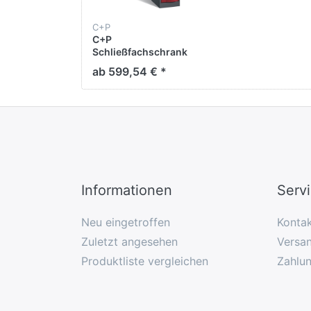
C+P
C+P
Schließfachschrank
Resisto,
ab 599,54 € *
H1950xB396xT540mm
Informationen
Serv
Neu eingetroffen
Konta
Zuletzt angesehen
Versan
Produktliste vergleichen
Zahlu