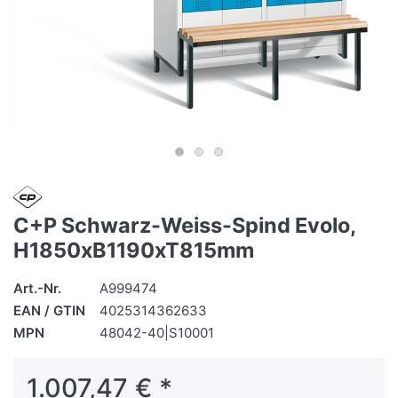
C+P Schwarz-Weiss-Spind Evolo,
H1850xB1190xT815mm
Art.-Nr.
A999474
EAN / GTIN
4025314362633
MPN
48042-40|S10001
1.007,47 € *