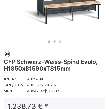
C+P Schwarz-Weiss-Spind Evolo,
H1850xB1590xT815mm
Art.-Nr.
A999494
EAN / GTIN
4063332390207
MPN
48042-42|S10007
1.238,73 € *