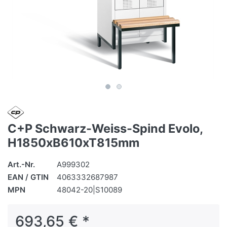
C+P Schwarz-Weiss-Spind Evolo,
H1850xB610xT815mm
Art.-Nr.
A999302
EAN / GTIN
4063332687987
MPN
48042-20|S10089
693,65 € *