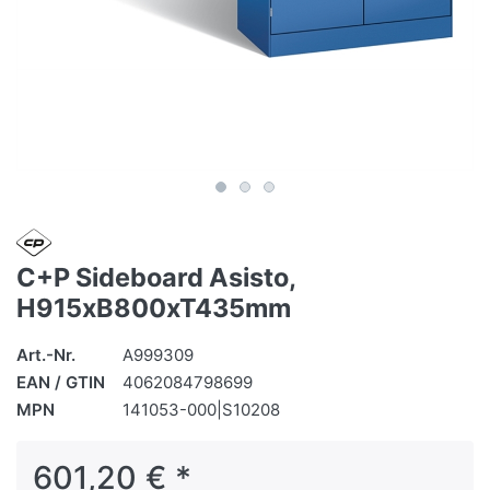
C+P Sideboard Asisto,
H915xB800xT435mm
Art.-Nr.
A999309
EAN / GTIN
4062084798699
MPN
141053-000|S10208
601,20 € *