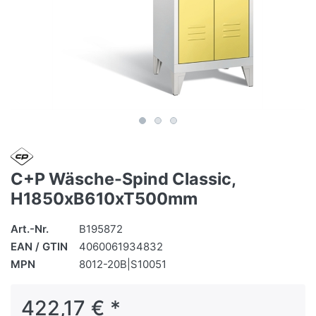
C+P Wäsche-Spind Classic,
H1850xB610xT500mm
Art.-Nr.
B195872
EAN / GTIN
4060061934832
MPN
8012-20B|S10051
422,17 € *