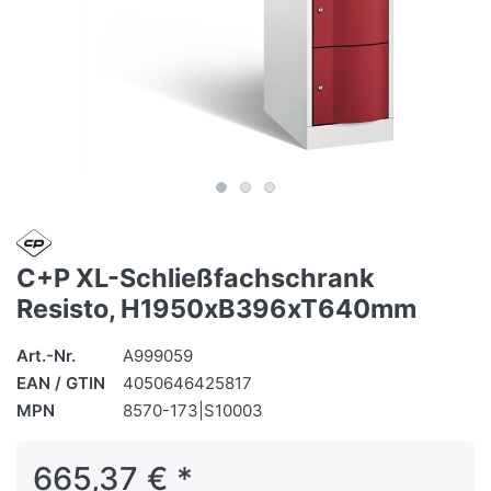
C+P XL-Schließfachschrank
Resisto, H1950xB396xT640mm
Art.-Nr.
A999059
EAN / GTIN
4050646425817
MPN
8570-173|S10003
665,37 € *